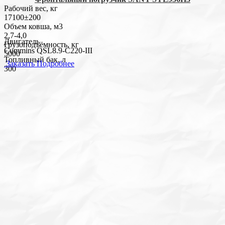
Рабочий вес, кг
17100±200
Объем ковша, м3
2,7-4,0
Двигатель
Грузоподъёмность, кг
Cummins QSL8.9-C220-III
5000
Топливный бак, л
Заказать
Подробнее
300