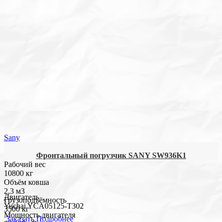
Sany
Фронтальный погрузчик SANY SW936K1
Рабочий вес
10800 кг
Объём ковша
2,3 м3
Двигатель
Грузоподъёмность
Yuchai YCA05125-T302
3500 кг
Мощность двигателя
Заказать
Подробнее