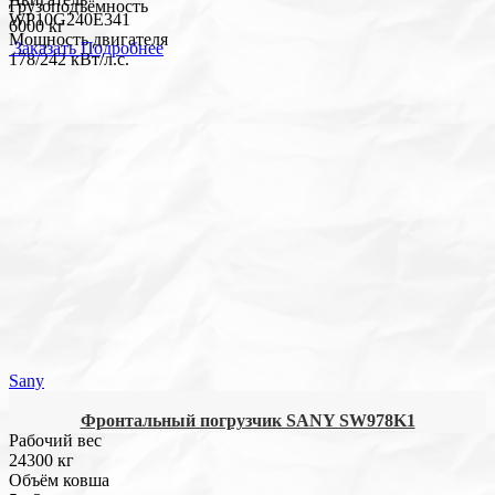
Грузоподъёмность
WP10G240E341
6000 кг
Мощность двигателя
Заказать
Подробнее
178/242 кВт/л.с.
Sany
Фронтальный погрузчик SANY SW978K1
Рабочий вес
24300 кг
Объём ковша