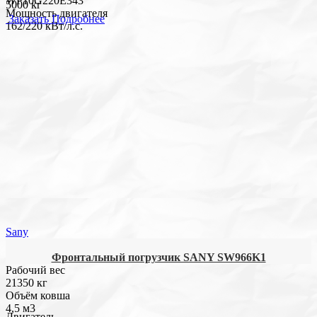
WP10G220E343
5000 кг
Мощность двигателя
Заказать
Подробнее
162/220 кВт/л.с.
Sany
Фронтальный погрузчик SANY SW966K1
Рабочий вес
21350 кг
Объём ковша
4,5 м3
Двигатель