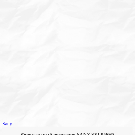
Sany
Фронтальный погрузчик SANY SYL956H5