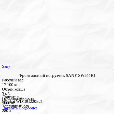
Sany
Фронтальный погрузчик SANY SW955K1
Рабочий вес
17 100 кг
Объём ковша
3 м3
Двигатель
Грузоподъёмность
Weichai WD10G220E21
5000 кг
Топливный бак
Заказать
Подробнее
280 л