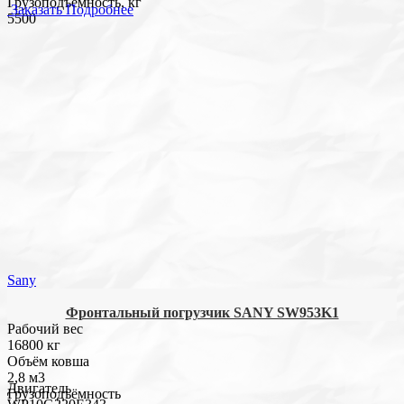
Грузоподъемность, кг
Заказать
Подробнее
5500
Sany
Фронтальный погрузчик SANY SW953K1
Рабочий вес
16800 кг
Объём ковша
2,8 м3
Двигатель
Грузоподъёмность