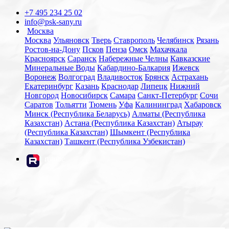
+7 495 234 25 02
info@psk-sany.ru
Москва
Москва
Ульяновск
Тверь
Ставрополь
Челябинск
Рязань
Ростов-на-Дону
Псков
Пенза
Омск
Махачкала
Красноярск
Саранск
Набережные Челны
Кавказские
Минеральные Воды
Кабардино-Балкария
Ижевск
Воронеж
Волгоград
Владивосток
Брянск
Астрахань
Екатеринбург
Казань
Краснодар
Липецк
Нижний
Новгород
Новосибирск
Самара
Санкт-Петербург
Сочи
Саратов
Тольятти
Тюмень
Уфа
Калининград
Хабаровск
Минск (Республика Беларусь)
Алматы (Республика
Казахстан)
Астана (Республика Казахстан)
Атырау
(Республика Казахстан)
Шымкент (Республика
Казахстан)
Ташкент (Республика Узбекистан)
rutube