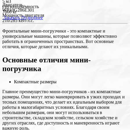
5 м3
Двигатель
Грузоподъёмность
WP10G286E301
7000 кг
Мощность двигателя
Заказать
Подробнее
210/285 кВт/л.с.
Фронтальные мини-погрузчики - это компактные и
универсальные машины, которые позволяют эффективно
работать в ограниченных пространствах. Вот основные
отличия, которые делают их уникальными.
Основные отличия мини-
погрузчика
Компактные размеры
Главное преимущество мини-погрузчиков - их компактные
размеры. Они могут легко маневрировать в узких проходах и
тесных помещениях, что делает их идеальным выбором для
работы в малогабаритных условиях. Благодаря своим
небольшим размерам, они могут использоваться в
строительстве, складском хозяйстве, сельском хозяйстве и
других отраслях, где доступность и маневренность играют
важную роль.