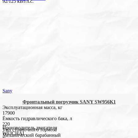
92/125 кВт/л.с.
Sany
Фронтальный погрузчик SANY SW956K1
Эксплуатационная масса, кг
17900
Ёмкость гидравлического бака, л
220
Производитель двигателя
Тип стояночного тормоза
WEICHAI
Механический барабанный