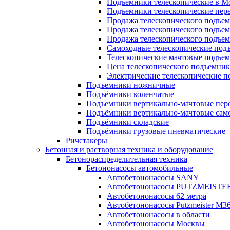
Подъемники телескопические в М
Подъемники телескопические пе
Продажа телескопического подъе
Продажа телескопического подъе
Продажа телескопического подъем
Самоходные телескопические под
Телескопические мачтовые подъе
Цена телескопического подъемник
Электрические телескопические 
Подъемники ножничные
Подъёмники коленчатые
Подъемники вертикально-мачтовые пе
Подъёмники вертикально-мачтовые сам
Подъёмники складские
Подъёмники грузовые пневматические
Ричстакеры
Бетонная и растворная техника и оборудование
Бетонораспределительная техника
Бетононасосы автомобильные
Автобетононасосы SANY
Автобетононасосы PUTZMEISTE
Автобетононасосы 62 метра
Автобетононасосы Putzmeister M36
Автобетононасосы в области
Автобетононасосы Москвы