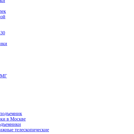
ики
лек
ной
630
ики
ПМГ
 подъемник
ики в Москве
одъемники
ижные телескопические