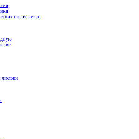
ссии
чики
ческих погрузчиков
адную
оскве
е люльки
и