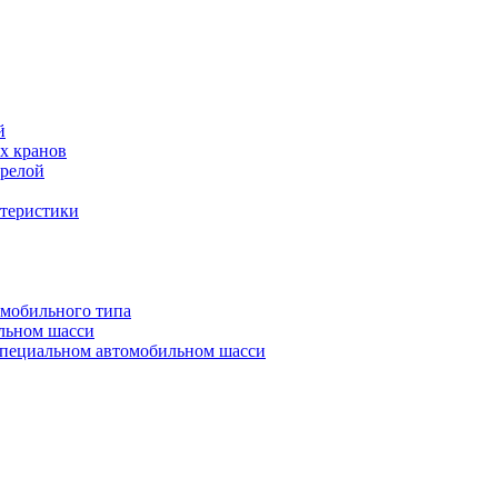
й
х кранов
трелой
ктеристики
омобильного типа
льном шасси
специальном автомобильном шасси