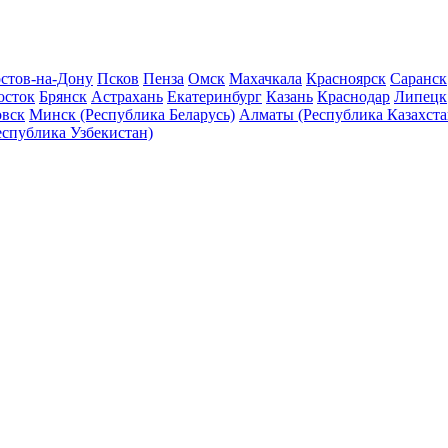
стов-на-Дону
Псков
Пенза
Омск
Махачкала
Красноярск
Саранск
осток
Брянск
Астрахань
Екатеринбург
Казань
Краснодар
Липецк
овск
Минск (Республика Беларусь)
Алматы (Республика Казахста
еспублика Узбекистан)