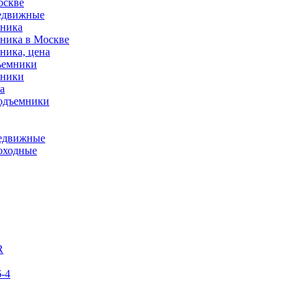
оскве
редвижные
мника
мника в Москве
ника, цена
ъемники
мники
а
подъемники
редвижные
оходные
R
-4