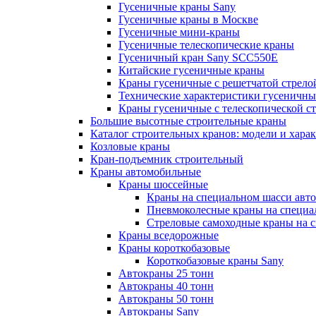
Гусеничные краны Sany
Гусеничные краны в Москве
Гусеничные мини-краны
Гусеничные телескопические краны
Гусеничный кран Sany SCC550E
Китайские гусеничные краны
Краны гусеничные с решетчатой стрело
Технические характеристики гусеничны
Краны гусеничные с телескопической с
Большие высотные строительные краны
Каталог строительных кранов: модели и хара
Козловые краны
Кран-подъемник строительный
Краны автомобильные
Краны шоссейные
Краны на специальном шасси авт
Пневмоколесные краны на специа
Стреловые самоходные краны на 
Краны вседорожные
Краны короткобазовые
Короткобазовые краны Sany
Автокраны 25 тонн
Автокраны 40 тонн
Автокраны 50 тонн
Автокраны Sany