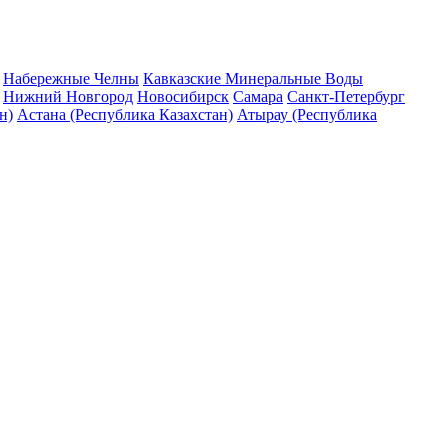
Набережные Челны
Кавказские Минеральные Воды
Нижний Новгород
Новосибирск
Самара
Санкт-Петербург
н)
Астана (Республика Казахстан)
Атырау (Республика