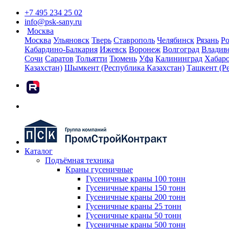
+7 495 234 25 02
info@psk-sany.ru
Москва
Москва
Ульяновск
Тверь
Ставрополь
Челябинск
Рязань
Ро
Кабардино-Балкария
Ижевск
Воронеж
Волгоград
Владив
Сочи
Саратов
Тольятти
Тюмень
Уфа
Калининград
Хабар
Казахстан)
Шымкент (Республика Казахстан)
Ташкент (Р
rutube
Каталог
Подъёмная техника
Краны гусеничные
Гусеничные краны 100 тонн
Гусеничные краны 150 тонн
Гусеничные краны 200 тонн
Гусеничные краны 25 тонн
Гусеничные краны 50 тонн
Гусеничные краны 500 тонн