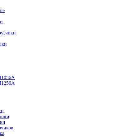
ie
ки
рузчики
ики
H1056А
H1256A
ки
чики
ики
зчиков
ка