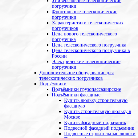
Универсальные телескопические
погрузчики
Фронтальные телескопические
погрузчики
Характеристики телескопических
погрузчиков
Цена нового телескопического
погрузчика
Цена телескопического погрузчика
Цена телескопического погрузчика в
России
Электрические телескопические
погрузчики
Дополнительное оборудование для
телескопических погрузчиков
Подъёмники
Подъёмники грузопассажирские
Подъёмники фасадные
Купить люльку строительную
фасадную
Купить строительную люльку в
Москве
Купить фасадный подъемник
Подвесной фасадный подъемник
Подвесные строительные люльки