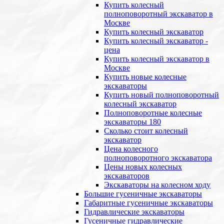
Купить колесный
полноповоротный экскаватор в
Москве
Купить колесный экскаватор
Купить колесный экскаватор -
цена
Купить колесный экскаватор в
Москве
Купить новые колесные
экскаваторы
Купить новый полноповоротный
колесный экскаватор
Полноповоротные колесные
экскаваторы 180
Сколько стоит колесный
экскаватор
Цена колесного
полноповоротного экскаватора
Цены новых колесных
экскаваторов
Экскаваторы на колесном ходу
Большие гусеничные экскаваторы
Габаритные гусеничные экскаваторы
Гидравлические экскаваторы
Гусеничные гидравлические