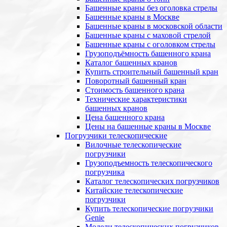
Башенные краны без оголовка стрелы
Башенные краны в Москве
Башенные краны в московской области
Башенные краны с маховой стрелой
Башенные краны с оголовком стрелы
Грузоподъёмность башенного крана
Каталог башенных кранов
Купить строительный башенный кран
Поворотный башенный кран
Стоимость башенного крана
Технические характеристики
башенных кранов
Цена башенного крана
Цены на башенные краны в Москве
Погрузчики телескопические
Вилочные телескопические
погрузчики
Грузоподъемность телескопического
погрузчика
Каталог телескопических погрузчиков
Китайские телескопические
погрузчики
Купить телескопические погрузчики
Genie
Модели телескопических погрузчиков