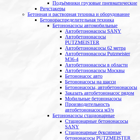
Подъёмники грузовые пневматические
Ричстакеры
Бетонная и растворная техника и оборудование
Бетонораспределительная техника
Бетононасосы автомобильные
Автобетононасосы SANY
Автобетононасосы
PUTZMEISTER
Автобетононасосы 62 метра
Автобетононасосы Putzmeister
M36-4
Автобетононасосы в области
Автобетононасосы Москвы
Бетононасос авто
Бетононасосы на шасси
Бетононасосы, автобетононасосы
Заказать автобетононасос рядом
Мобильные бетононасосы
Производительность
автобетононасоса м3/ч
Бетононасосы стационарные
Стационарные бетононасосы
SANY
Стационарные буксирные
бетононасосы PUTZMEISTER