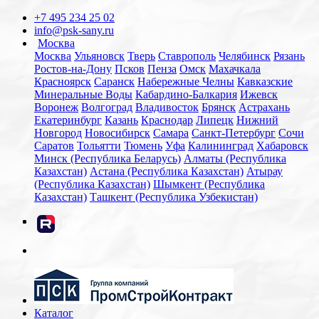
+7 495 234 25 02
info@psk-sany.ru
Москва
Москва
Ульяновск
Тверь
Ставрополь
Челябинск
Рязань
Ростов-на-Дону
Псков
Пенза
Омск
Махачкала
Красноярск
Саранск
Набережные Челны
Кавказские
Минеральные Воды
Кабардино-Балкария
Ижевск
Воронеж
Волгоград
Владивосток
Брянск
Астрахань
Екатеринбург
Казань
Краснодар
Липецк
Нижний
Новгород
Новосибирск
Самара
Санкт-Петербург
Сочи
Саратов
Тольятти
Тюмень
Уфа
Калининград
Хабаровск
Минск (Республика Беларусь)
Алматы (Республика
Казахстан)
Астана (Республика Казахстан)
Атырау
(Республика Казахстан)
Шымкент (Республика
Казахстан)
Ташкент (Республика Узбекистан)
rutube
Каталог