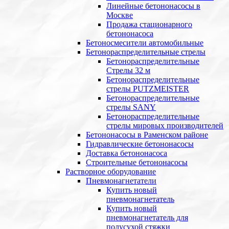
Линейные бетононасосы в
Москве
Продажа стационарного
бетононасоса
Бетоносмесители автомобильные
Бетонораспределительные стрелы
Бетонораспределительные
Стрелы 32 м
Бетонораспределительные
стрелы PUTZMEISTER
Бетонораспределительные
стрелы SANY
Бетонораспределительные
стрелы мировых производителей
Бетононасосы в Раменском районе
Гидравлические бетононасосы
Доставка бетононасоса
Строительные бетононасосы
Растворное оборудование
Пневмонагнетатели
Купить новый
пневмонагнетатель
Купить новый
пневмонагнетатель для
полусухой стяжки