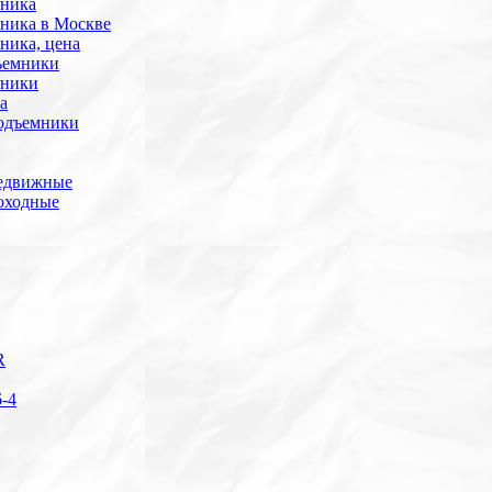
мника
мника в Москве
ника, цена
ъемники
мники
а
подъемники
редвижные
оходные
R
-4