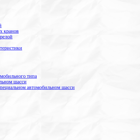
й
х кранов
трелой
ктеристики
омобильного типа
льном шасси
специальном автомобильном шасси