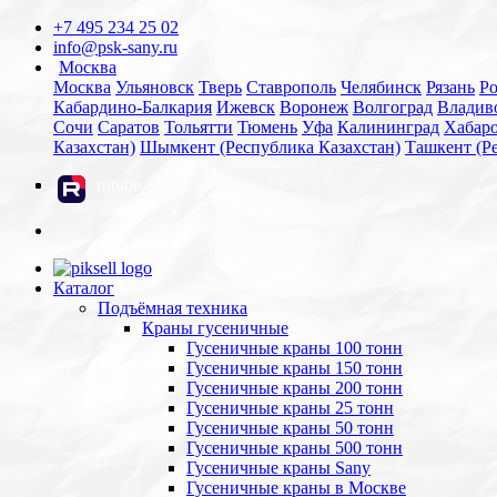
+7 495 234 25 02
info@psk-sany.ru
Москва
Москва
Ульяновск
Тверь
Ставрополь
Челябинск
Рязань
Ро
Кабардино-Балкария
Ижевск
Воронеж
Волгоград
Владив
Сочи
Саратов
Тольятти
Тюмень
Уфа
Калининград
Хабар
Казахстан)
Шымкент (Республика Казахстан)
Ташкент (Р
rutube
Каталог
Подъёмная техника
Краны гусеничные
Гусеничные краны 100 тонн
Гусеничные краны 150 тонн
Гусеничные краны 200 тонн
Гусеничные краны 25 тонн
Гусеничные краны 50 тонн
Гусеничные краны 500 тонн
Гусеничные краны Sany
Гусеничные краны в Москве