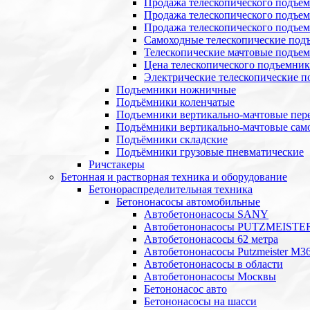
Продажа телескопического подъе
Продажа телескопического подъе
Продажа телескопического подъем
Самоходные телескопические под
Телескопические мачтовые подъе
Цена телескопического подъемник
Электрические телескопические 
Подъемники ножничные
Подъёмники коленчатые
Подъемники вертикально-мачтовые пе
Подъёмники вертикально-мачтовые сам
Подъёмники складские
Подъёмники грузовые пневматические
Ричстакеры
Бетонная и растворная техника и оборудование
Бетонораспределительная техника
Бетононасосы автомобильные
Автобетононасосы SANY
Автобетононасосы PUTZMEISTE
Автобетононасосы 62 метра
Автобетононасосы Putzmeister M36
Автобетононасосы в области
Автобетононасосы Москвы
Бетононасос авто
Бетононасосы на шасси