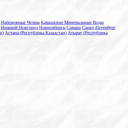
Набережные Челны
Кавказские Минеральные Воды
Нижний Новгород
Новосибирск
Самара
Санкт-Петербург
н)
Астана (Республика Казахстан)
Атырау (Республика