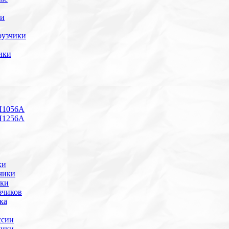
ки
рузчики
ики
H1056А
H1256A
ки
чики
ики
зчиков
ка
ссии
чики