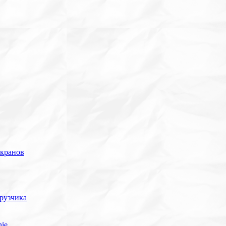
 кранов
грузчика
ie