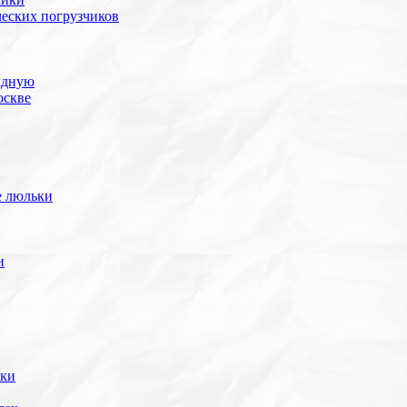
ческих погрузчиков
адную
оскве
е люльки
и
ики