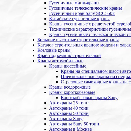
Гусеничные мини-краны
Гусеничные телескопические краны
Гусеничный кран Sany SCC550E
Китайские гусеничные краны
Краны гусеничные с решетчатой стрело
Технические характеристики гусеничны
Краны гусеничные с телескопической с
Большие высотные строительные краны
Каталог строительных кранов: модели и хара
Козловые краны
Кран-подъемник строительный
Краны автомобильные
Краны шоссейные
Краны на специальном шасси авт
Пневмоколесные краны на специа
Стреловые самоходные краны на 
Краны вседорожные
Краны короткобазовые
Короткобазовые краны Sany
Автокраны 25 тонн
Автокраны 40 тонн
Автокраны 50 тонн
Автокраны Sany
Автокраны Sany 50 тонн
Автокраны в Москве