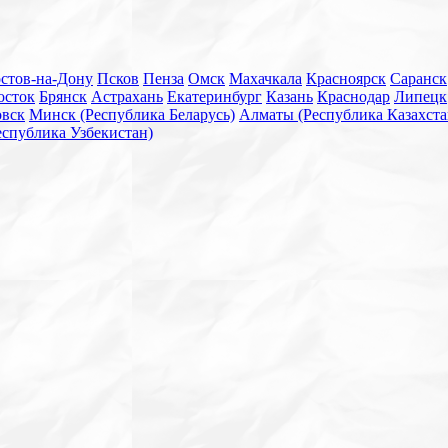
стов-на-Дону
Псков
Пенза
Омск
Махачкала
Красноярск
Саранск
осток
Брянск
Астрахань
Екатеринбург
Казань
Краснодар
Липецк
овск
Минск (Республика Беларусь)
Алматы (Республика Казахста
еспублика Узбекистан)