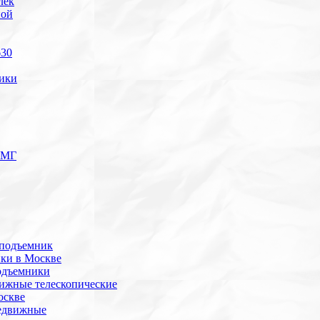
лек
ной
630
ики
ПМГ
 подъемник
ики в Москве
одъемники
ижные телескопические
оскве
редвижные