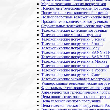
Модели телескопических погрузчиков
Поворотные телескопические погрузчи
Погрузчики с телескопической стрелой
Полноповоротные телескопические пог
Продажа телескопических погрузчиков
Строительные телескопические погрузч
Телескопические колесные погрузчики
Телескопические мини-погрузчики
Телескопические погрузчики 3 тонны
Телескопические погрузчики 5 тонн
Телескопические погрузчики Sany
Телескопические погрузчики SANY ST
Телескопические погрузчики SANY ST
Телескопические погрузчики в Москве
Телескопические погрузчики в наличии
Телескопические погрузчики в России
Телескопические погрузчики Сани
Телескопические экскаваторы-погрузчи
Универсальные телескопические погруз
Фронтальные телескопические погрузч
Характеристики телескопических погру
Цена нового телескопического погрузчи
Цена телескопического погрузчика
Цена телескопического погрузчика в Ро
Электрические телескопические погруз