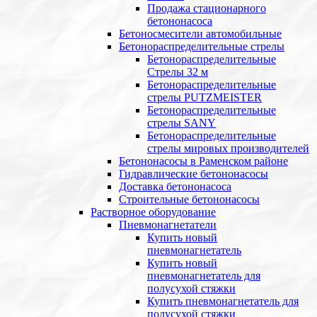
Продажа стационарного
бетононасоса
Бетоносмесители автомобильные
Бетонораспределительные стрелы
Бетонораспределительные
Стрелы 32 м
Бетонораспределительные
стрелы PUTZMEISTER
Бетонораспределительные
стрелы SANY
Бетонораспределительные
стрелы мировых производителей
Бетононасосы в Раменском районе
Гидравлические бетононасосы
Доставка бетононасоса
Строительные бетононасосы
Растворное оборудование
Пневмонагнетатели
Купить новый
пневмонагнетатель
Купить новый
пневмонагнетатель для
полусухой стяжки
Купить пневмонагнетатель для
полусухой стяжки