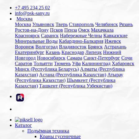
+7 495 234 25 02
info@psk-sany.ru
Москва
Москва
Ульяновск
Тверь
Ставрополь
Челябинск
Рязань
Ростов-на-Дону
Псков
Пенза
Омск
Махачкала
Красноярск
Саранск
Набережные Челны
Кавказские
Минеральные Воды
Кабардино-Балкария
Ижевск
Воронеж
Волгоград
Владивосток
Брянск
Астрахань
Екатеринбург
Казань
Краснодар
Липецк
Нижний
Новгород
Новосибирск
Самара
Санкт-Петербург
Сочи
Саратов
Тольятти
Тюмень
Уфа
Калининград
Хабаровск
Минск (Республика Беларусь)
Алматы (Республика
Казахстан)
Астана (Республика Казахстан)
Атырау
(Республика Казахстан)
Шымкент (Республика
Казахстан)
Ташкент (Республика Узбекистан)
rutube
Каталог
Подъёмная техника
Краны гусеничные