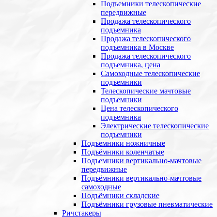
Подъемники телескопические
передвижные
Продажа телескопического
подъемника
Продажа телескопического
подъемника в Москве
Продажа телескопического
подъемника, цена
Самоходные телескопические
подъемники
Телескопические мачтовые
подъемники
Цена телескопического
подъемника
Электрические телескопические
подъемники
Подъемники ножничные
Подъёмники коленчатые
Подъемники вертикально-мачтовые
передвижные
Подъёмники вертикально-мачтовые
самоходные
Подъёмники складские
Подъёмники грузовые пневматические
Ричстакеры