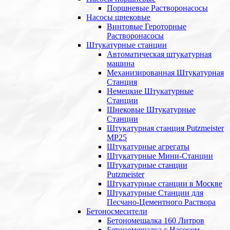
Поршневые Растворонасосы
Насосы шнековые
Винтовые Героторные
Растворонасосы
Штукатурные станции
Автоматическая штукатурная
машина
Механизированная Штукатурная
Станция
Немецкие Штукатурные
Станции
Шнековые Штукатурные
Станции
Штукатурная станция Putzmeister
MP25
Штукатурные агрегаты
Штукатурные Мини-Станции
Штукатурные станции
Putzmeister
Штукатурные станции в Москве
Штукатурные Станции для
Песчано-Цементного Раствора
Бетоносмесители
Бетономешалка 160 Литров
Бетономешалка с Насосом