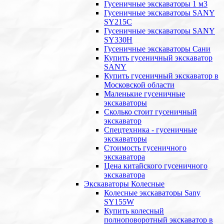
Гусеничные экскаваторы 1 м3
Гусеничные экскаваторы SANY
SY215C
Гусеничные экскаваторы SANY
SY330H
Гусеничные экскаваторы Сани
Купить гусеничный экскаватор
SANY
Купить гусеничный экскаватор в
Московской области
Маленькие гусеничные
экскаваторы
Сколько стоит гусеничный
экскаватор
Спецтехника - гусеничные
экскаваторы
Стоимость гусеничного
экскаватора
Цена китайского гусеничного
экскаватора
Экскаваторы Колесные
Колесные экскаваторы Sany
SY155W
Купить колесный
полноповоротный экскаватор в