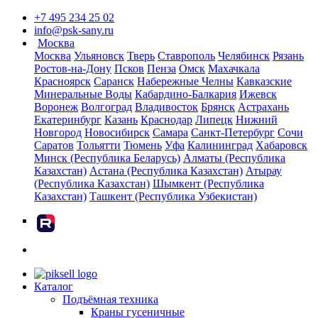
+7 495 234 25 02
info@psk-sany.ru
Москва
Москва
Ульяновск
Тверь
Ставрополь
Челябинск
Рязань
Ростов-на-Дону
Псков
Пенза
Омск
Махачкала
Красноярск
Саранск
Набережные Челны
Кавказские
Минеральные Воды
Кабардино-Балкария
Ижевск
Воронеж
Волгоград
Владивосток
Брянск
Астрахань
Екатеринбург
Казань
Краснодар
Липецк
Нижний
Новгород
Новосибирск
Самара
Санкт-Петербург
Сочи
Саратов
Тольятти
Тюмень
Уфа
Калининград
Хабаровск
Минск (Республика Беларусь)
Алматы (Республика
Казахстан)
Астана (Республика Казахстан)
Атырау
(Республика Казахстан)
Шымкент (Республика
Казахстан)
Ташкент (Республика Узбекистан)
rutube
Каталог
Подъёмная техника
Краны гусеничные