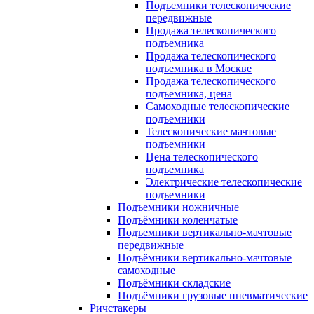
Подъемники телескопические
передвижные
Продажа телескопического
подъемника
Продажа телескопического
подъемника в Москве
Продажа телескопического
подъемника, цена
Самоходные телескопические
подъемники
Телескопические мачтовые
подъемники
Цена телескопического
подъемника
Электрические телескопические
подъемники
Подъемники ножничные
Подъёмники коленчатые
Подъемники вертикально-мачтовые
передвижные
Подъёмники вертикально-мачтовые
самоходные
Подъёмники складские
Подъёмники грузовые пневматические
Ричстакеры