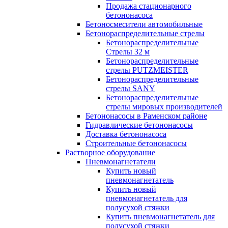
Продажа стационарного
бетононасоса
Бетоносмесители автомобильные
Бетонораспределительные стрелы
Бетонораспределительные
Стрелы 32 м
Бетонораспределительные
стрелы PUTZMEISTER
Бетонораспределительные
стрелы SANY
Бетонораспределительные
стрелы мировых производителей
Бетононасосы в Раменском районе
Гидравлические бетононасосы
Доставка бетононасоса
Строительные бетононасосы
Растворное оборудование
Пневмонагнетатели
Купить новый
пневмонагнетатель
Купить новый
пневмонагнетатель для
полусухой стяжки
Купить пневмонагнетатель для
полусухой стяжки