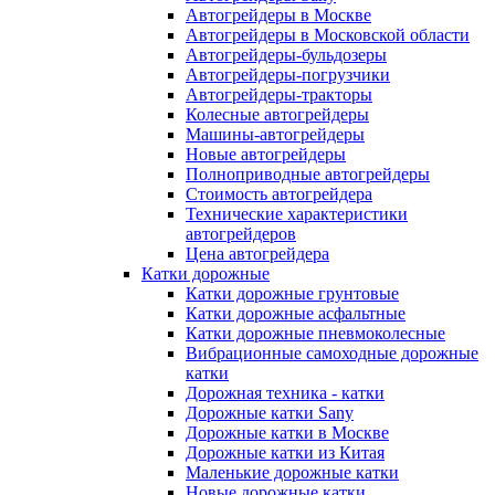
Автогрейдеры в Москве
Автогрейдеры в Московской области
Автогрейдеры-бульдозеры
Автогрейдеры-погрузчики
Автогрейдеры-тракторы
Колесные автогрейдеры
Машины-автогрейдеры
Новые автогрейдеры
Полноприводные автогрейдеры
Стоимость автогрейдера
Технические характеристики
автогрейдеров
Цена автогрейдера
Катки дорожные
Катки дорожные грунтовые
Катки дорожные асфальтные
Катки дорожные пневмоколесные
Вибрационные самоходные дорожные
катки
Дорожная техника - катки
Дорожные катки Sany
Дорожные катки в Москве
Дорожные катки из Китая
Маленькие дорожные катки
Новые дорожные катки