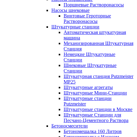
Поршневые Растворонасосы
Насосы шнековые
Винтовые Героторные
Растворонасосы
Штукатурные станции
Автоматическая штукатурная
машина
Механизированная Штукатурная
Станция
Немецкие Штукатурные
Станции
Шнековые Штукатурные
Станции
Штукатурная станция Putzmeister
MP25
Штукатурные агрегаты
Штукатурные Мини-Станции
Штукатурные станции
Putzmeister
Штукатурные станции в Москве
Штукатурные Станции для
Песчано-Цементного Раствора
Бетоносмесители
Бетономешалка 160 Литров
Бетономешалка с Насосом