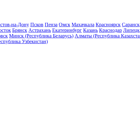
стов-на-Дону
Псков
Пенза
Омск
Махачкала
Красноярск
Саранск
осток
Брянск
Астрахань
Екатеринбург
Казань
Краснодар
Липецк
овск
Минск (Республика Беларусь)
Алматы (Республика Казахста
еспублика Узбекистан)