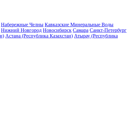
Набережные Челны
Кавказские Минеральные Воды
Нижний Новгород
Новосибирск
Самара
Санкт-Петербург
н)
Астана (Республика Казахстан)
Атырау (Республика