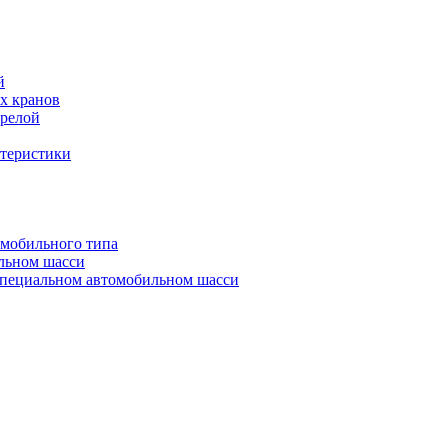
й
х кранов
трелой
ктеристики
омобильного типа
льном шасси
специальном автомобильном шасси