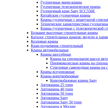
Гусеничные мини-краны
Гусеничные телескопические краны
Гусеничный кран Sany SCC550E
Китайские гусеничные краны
Краны гусеничные с решетчатой стрело
Технические характеристики гусеничны
Краны гусеничные с телескопической с
Большие высотные строительные краны
Каталог строительных кранов: модели и хара
Козловые краны
Кран-подъемник строительный
Краны автомобильные
Краны шоссейные
Краны на специальном шасси авт
Пневмоколесные краны на специа
Стреловые самоходные краны на 
Краны вседорожные
Краны короткобазовые
Короткобазовые краны Sany
Автокраны 25 тонн
Автокраны 40 тонн
Автокраны 50 тонн
Автокраны Sany
Автокраны Sany 50 тонн
Автокраны в Москве