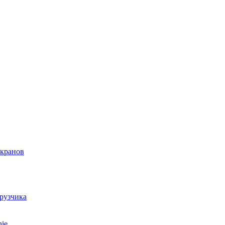
 кранов
грузчика
ie