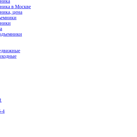
мника
мника в Москве
ника, цена
ъемники
мники
а
подъемники
редвижные
оходные
R
-4