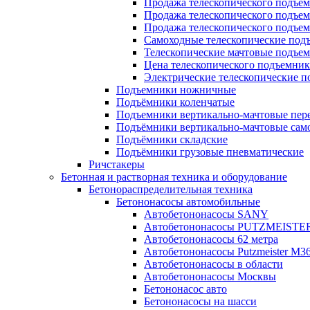
Продажа телескопического подъе
Продажа телескопического подъе
Продажа телескопического подъем
Самоходные телескопические под
Телескопические мачтовые подъе
Цена телескопического подъемник
Электрические телескопические 
Подъемники ножничные
Подъёмники коленчатые
Подъемники вертикально-мачтовые пе
Подъёмники вертикально-мачтовые сам
Подъёмники складские
Подъёмники грузовые пневматические
Ричстакеры
Бетонная и растворная техника и оборудование
Бетонораспределительная техника
Бетононасосы автомобильные
Автобетононасосы SANY
Автобетононасосы PUTZMEISTE
Автобетононасосы 62 метра
Автобетононасосы Putzmeister M36
Автобетононасосы в области
Автобетононасосы Москвы
Бетононасос авто
Бетононасосы на шасси