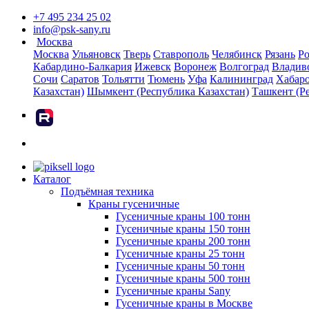
+7 495 234 25 02
info@psk-sany.ru
Москва
Москва
Ульяновск
Тверь
Ставрополь
Челябинск
Рязань
Ро
Кабардино-Балкария
Ижевск
Воронеж
Волгоград
Владив
Сочи
Саратов
Тольятти
Тюмень
Уфа
Калининград
Хабар
Казахстан)
Шымкент (Республика Казахстан)
Ташкент (Р
rutube
Каталог
Подъёмная техника
Краны гусеничные
Гусеничные краны 100 тонн
Гусеничные краны 150 тонн
Гусеничные краны 200 тонн
Гусеничные краны 25 тонн
Гусеничные краны 50 тонн
Гусеничные краны 500 тонн
Гусеничные краны Sany
Гусеничные краны в Москве