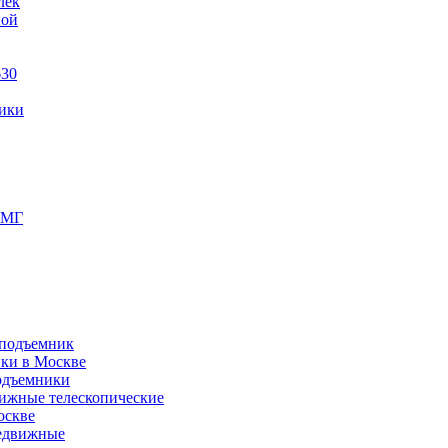
лек
ной
630
ики
ПМГ
 подъемник
ики в Москве
одъемники
ижные телескопические
оскве
редвижные