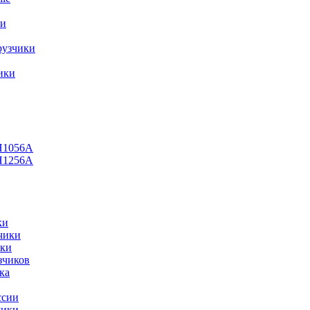
ки
рузчики
ики
H1056А
H1256A
ки
чики
ики
зчиков
ка
ссии
чики