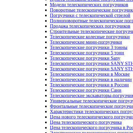
Модели телескопических погрузчиков
Поворотные телескопические погрузчи
Погрузчики с телескопической стрелой
Полноповоротные телескопические пог
Продажа телескопических погрузчиков
Строительные телескопические погрузч
Телескопические колесные погрузчики
Телескопические мини-погрузчики
Телескопические погрузчики 3 тонны
Телескопические погрузчики 5 тонн
Телескопические погрузчики Sany
Телескопические погрузчики SANY ST
Телескопические погрузчики SANY ST
Телескопические погрузчики в Москве
Телескопические погрузчики в наличии
Телескопические погрузчики в России
Телескопические погрузчики Сани
Телескопические экскаваторы-погрузчи
Универсальные телескопические погруз
Фронтальные телескопические погрузч
Характеристики телескопических погру
Цена нового телескопического погрузчи
Цена телескопического погрузчика
Цена телескопического погрузчика в Ро
Электрические телескопические погруз