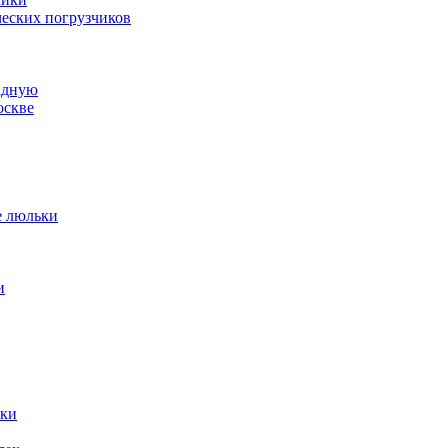
ческих погрузчиков
адную
оскве
е люльки
и
ики